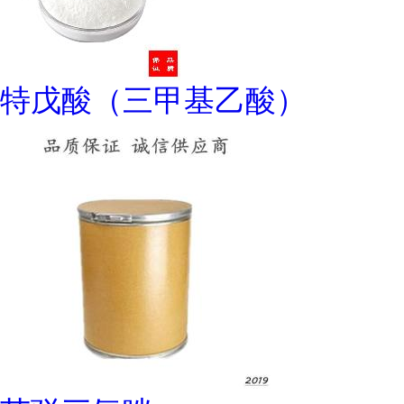
特戊酸（三甲基乙酸）