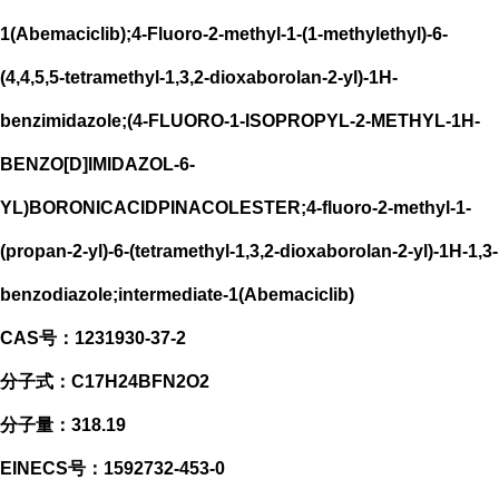
1(Abemaciclib);4-Fluoro-2-methyl-1-(1-methylethyl)-6-
(4,4,5,5-tetramethyl-1,3,2-dioxaborolan-2-yl)-1H-
benzimidazole;(4-FLUORO-1-ISOPROPYL-2-METHYL-1H-
BENZO[D]IMIDAZOL-6-
YL)BORONICACIDPINACOLESTER;4-fluoro-2-methyl-1-
(propan-2-yl)-6-(tetramethyl-1,3,2-dioxaborolan-2-yl)-1H-1,3-
benzodiazole;intermediate-1(Abemaciclib)
CAS号：1231930-37-2
分子式：C17H24BFN2O2
分子量：318.19
EINECS号：1592732-453-0