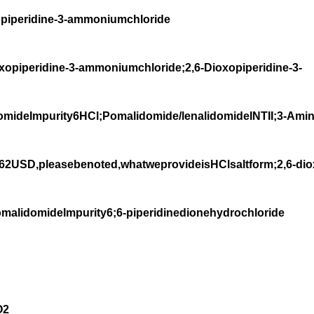
peridine-3-ammoniumchloride
peridine-3-ammoniumchloride;2,6-Dioxopiperidine-3-
ideImpurity6HCl;Pomalidomide/lenalidomideINTII;3-Amino
262USD,pleasebenoted,whatweprovideisHClsaltform;2,6-diox
malidomideImpurity6;6-piperidinedionehydrochloride
O2