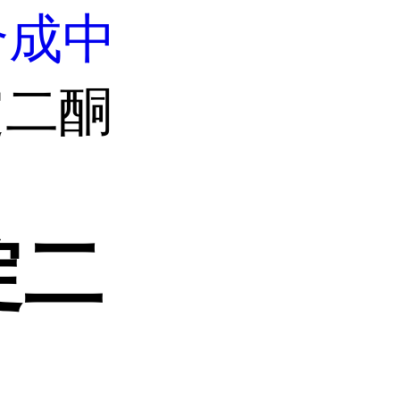
合成中
哌啶二酮
啶二