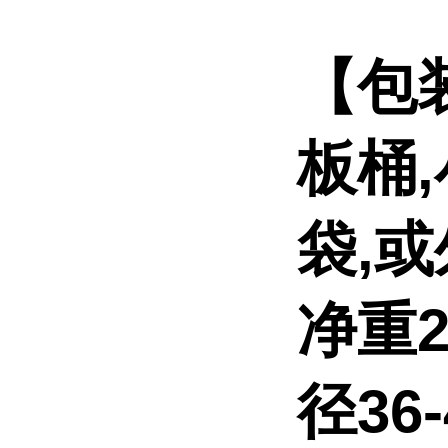
【包
板桶
袋,
净重2
径36