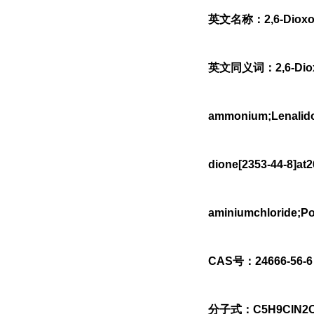
英文名称：2,6-Dioxopi
英文同义词：2,6-Dioxopi
ammonium;Lenalidom
dione[2353-44-8]at
aminiumchloride;Po
CAS号：24666-56-6
分子式：C5H9ClN2