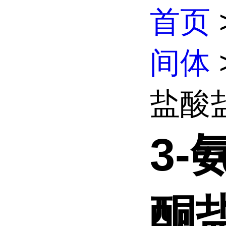
首页
间体
盐酸
3-
酮