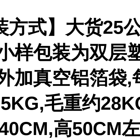
装方式】大货25公
,小样包装为双层
或外加真空铝箔袋,
5KG,毛重约28K
-40CM,高50CM