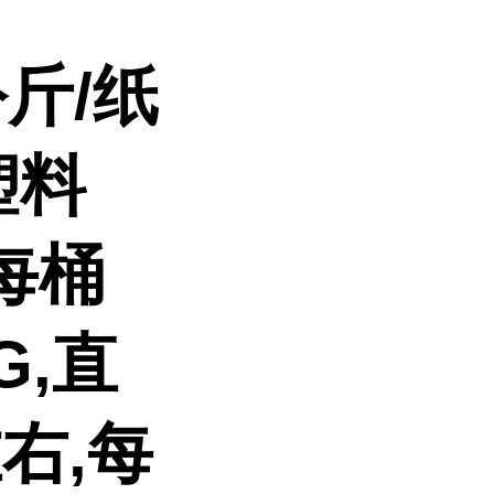
斤/纸
塑料
每桶
G,直
左右,每