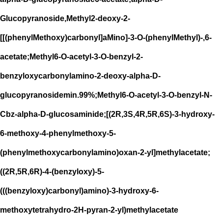
Glucopyranoside,Methyl2-deoxy-2-
[[(phenylMethoxy)carbonyl]aMino]-3-O-(phenylMethyl)-,6-
acetate;Methyl6-O-acetyl-3-O-benzyl-2-
benzyloxycarbonylamino-2-deoxy-alpha-D-
glucopyranosidemin.99%;Methyl6-O-acetyl-3-O-benzyl-N-
Cbz-alpha-D-glucosaminide;[(2R,3S,4R,5R,6S)-3-hydroxy-
6-methoxy-4-phenylmethoxy-5-
(phenylmethoxycarbonylamino)oxan-2-yl]methylacetate;
((2R,5R,6R)-4-(benzyloxy)-5-
(((benzyloxy)carbonyl)amino)-3-hydroxy-6-
methoxytetrahydro-2H-pyran-2-yl)methylacetate