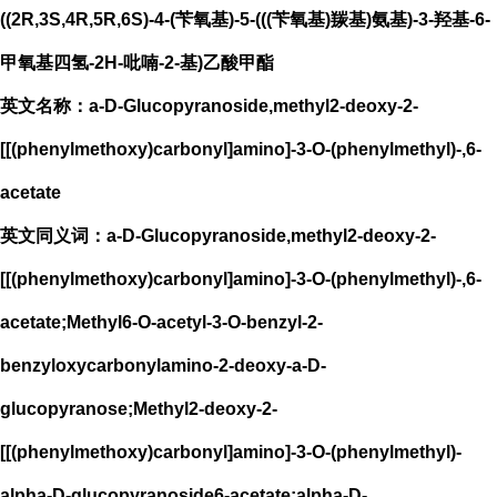
((2R,3S,4R,5R,6S)-4-(苄氧基)-5-(((苄氧基)羰基)氨基)-3-羟基-6-
甲氧基四氢-2H-吡喃-2-基)乙酸甲酯
英文名称：a-D-Glucopyranoside,methyl2-deoxy-2-
[[(phenylmethoxy)carbonyl]amino]-3-O-(phenylmethyl)-,6-
acetate
英文同义词：a-D-Glucopyranoside,methyl2-deoxy-2-
[[(phenylmethoxy)carbonyl]amino]-3-O-(phenylmethyl)-,6-
acetate;Methyl6-O-acetyl-3-O-benzyl-2-
benzyloxycarbonylamino-2-deoxy-a-D-
glucopyranose;Methyl2-deoxy-2-
[[(phenylmethoxy)carbonyl]amino]-3-O-(phenylmethyl)-
alpha-D-glucopyranoside6-acetate;alpha-D-