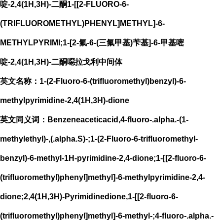
啶-2,4(1H,3H)-二酮1-[[2-FLUORO-6-
(TRIFLUOROMETHYL)PHENYL]METHYL]-6-
METHYLPYRIMI;1-[2-氟-6-(三氟甲基)苄基]-6-甲基嘧
啶-2,4(1H,3H)-二酮噁拉戈利中间体
英文名称：1-(2-Fluoro-6-(trifluoromethyl)benzyl)-6-
methylpyrimidine-2,4(1H,3H)-dione
英文同义词：Benzeneaceticacid,4-fluoro-.alpha.-(1-
methylethyl)-,(.alpha.S)-;1-(2-Fluoro-6-trifluoromethyl-
benzyl)-6-methyl-1H-pyrimidine-2,4-dione;1-[[2-fluoro-6-
(trifluoromethyl)phenyl]methyl]-6-methylpyrimidine-2,4-
dione;2,4(1H,3H)-Pyrimidinedione,1-[[2-fluoro-6-
(trifluoromethyl)phenyl]methyl]-6-methyl-;4-fluoro-.alpha.-