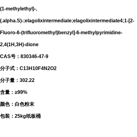
(1-methylethyl)-,
(.alpha.S)-;elagolixintermediate;elagolixintermediate4;1-[2-
Fluoro-6-(trifluoromethyl)benzyl]-6-methylpyrimidine-
2,4(1H,3H)-dione
CAS号：830346-47-9
分子式：C13H10F4N2O2
分子量：302.22
含量：≥99%
颜色：白色粉末
包装：25kg纸板桶