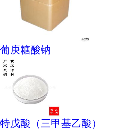
葡庚糖酸钠
特戊酸（三甲基乙酸）