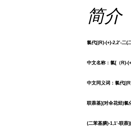
简介
氯代[(R)-(+)-2,2'-
中文名称：氯[（R)-(+
中文同义词：氯代[(R)-(+)
联萘基](对伞花烃)氯化钌(
(二苯基膦)-1,1'-联萘