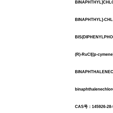
BINAPHTHYL]CHLOR
BINAPHTHYL]-CHLO
BIS(DIPHENYLPHO
(R)-RuCl[(p-cymene
BINAPHTHALENECHL
binaphthalenechlor
CAS号：145926-28-