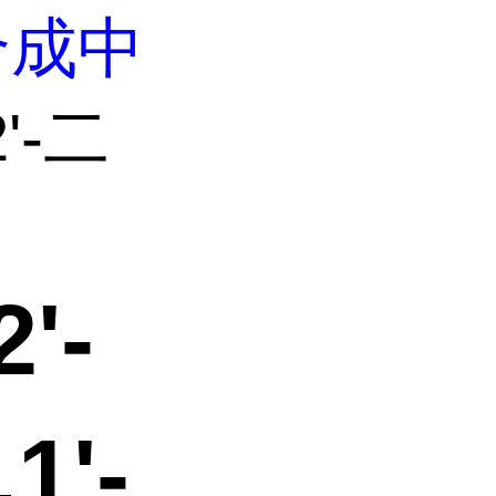
合成中
2'-二
'-
1'-