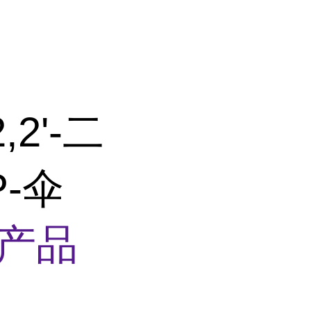
2,2'-二
P-伞
产品