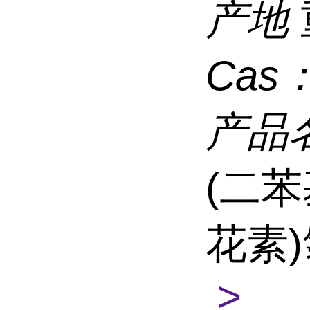
产地
Cas
产品
(二苯基
花素)
>