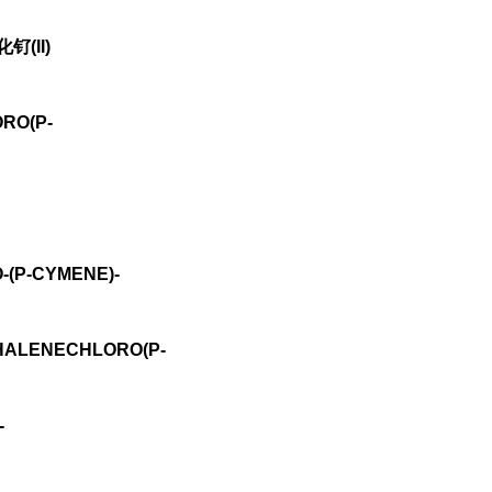
钌(II)
ORO(P-
-(P-CYMENE)-
HTHALENECHLORO(P-
-