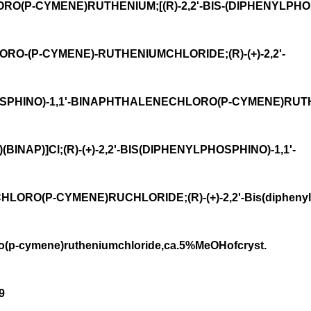
O(P-CYMENE)RUTHENIUM;[(R)-2,2'-BIS-(DIPHENYLPHOS
RO-(P-CYMENE)-RUTHENIUMCHLORIDE;(R)-(+)-2,2'-
SPHINO)-1,1'-BINAPHTHALENECHLORO(P-CYMENE)RUT
)(BINAP)]Cl;(R)-(+)-2,2'-BIS(DIPHENYLPHOSPHINO)-1,1'-
ORO(P-CYMENE)RUCHLORIDE;(R)-(+)-2,2'-Bis(diphenylph
o(p-cymene)rutheniumchloride,ca.5%MeOHofcryst.
9