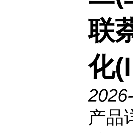
联萘
化(I
2026
产品