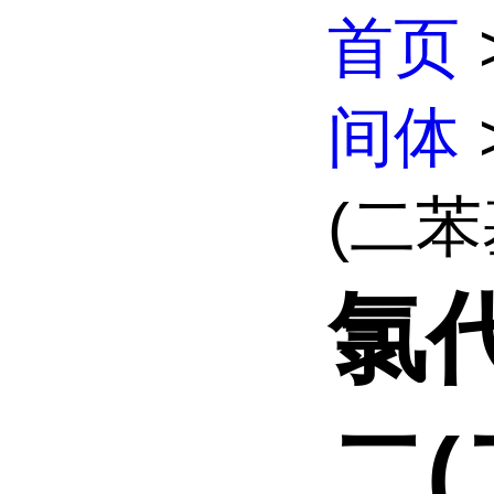
首页
间体
>
(二苯基
氯代[
二(