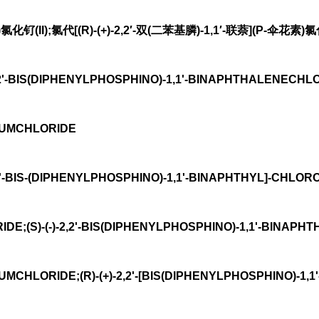
氯化钌(II);氯代[(R)-(+)-2,2′-双(二苯基膦)-1,1′-联萘](P-伞花素)氯化
2'-BIS(DIPHENYLPHOSPHINO)-1,1'-BINAPHTHALENECHL
UMCHLORIDE
-BIS-(DIPHENYLPHOSPHINO)-1,1'-BINAPHTHYL]-CHLORO
E;(S)-(-)-2,2'-BIS(DIPHENYLPHOSPHINO)-1,1'-BINAP
CHLORIDE;(R)-(+)-2,2'-[BIS(DIPHENYLPHOSPHINO)-1,1'