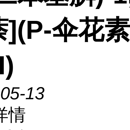
](P-伞花素
I)
-05-13
详情