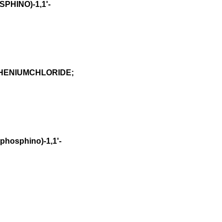
PHINO)-1,1'-
HENIUMCHLORIDE;
osphino)-1,1'-