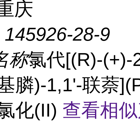
重庆
：
145926-28-9
名称
氯代[(R)-(+)-
膦)-1,1'-联萘](
氯化(II)
查看相似