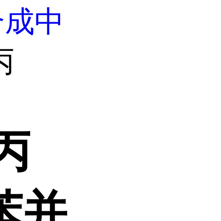
合成中
丙
异丙
-苯并