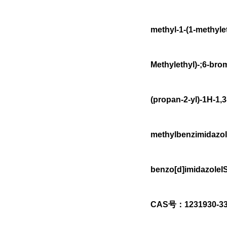
methyl-1-(1-methyle
Methylethyl)-;6-bro
(propan-2-yl)-1H-1,
methylbenzimidazol
benzo[d]imidazol
CAS号：1231930-33