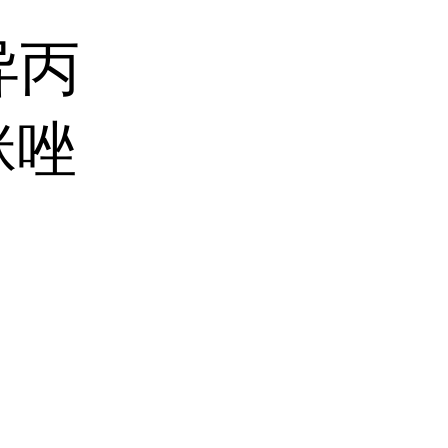
-异丙
咪唑