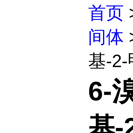
首页
间体
基-2-
6-
基-