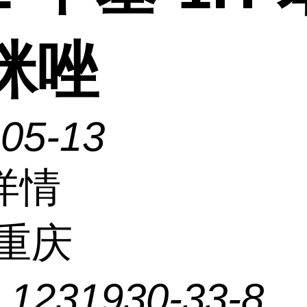
]咪唑
-05-13
详情
重庆
：
1231930-33-8