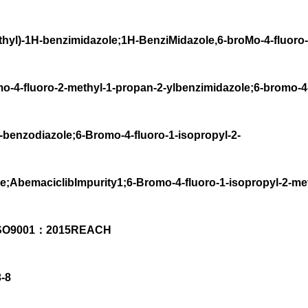
thyl)-1H-benzimidazole;1H-BenziMidazole,6-broMo-4-fluoro-
mo-4-fluoro-2-methyl-1-propan-2-ylbenzimidazole;6-bromo-4-
3-benzodiazole;6-Bromo-4-fluoro-1-isopropyl-2-
e;AbemaciclibImpurity1;6-Bromo-4-fluoro-1-isopropyl-2-me
eISO9001：2015REACH
-8