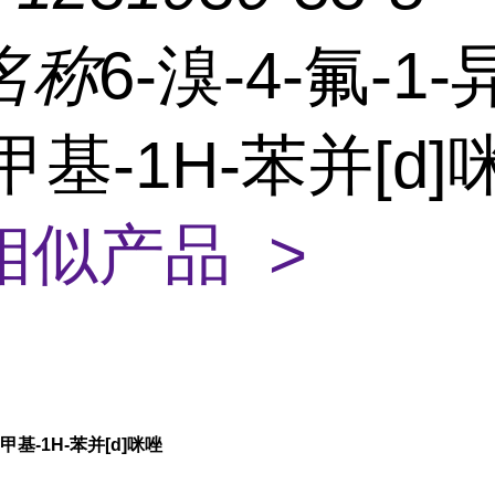
名称
6-溴-4-氟-1
-甲基-1H-苯并[d]
相似产品 >
2-甲基-1H-苯并[d]咪唑