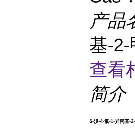
产品
基-2
查看
简介
6-溴-4-氟-1-异丙基-