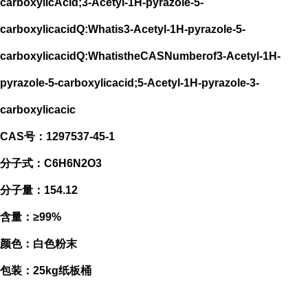
carboxylicAcid;3-Acetyl-1H-pyrazole-5-
carboxylicacidQ:Whatis3-Acetyl-1H-pyrazole-5-
carboxylicacidQ:WhatistheCASNumberof3-Acetyl-1H-
pyrazole-5-carboxylicacid;5-Acetyl-1H-pyrazole-3-
carboxylicacic
CAS号：1297537-45-1
分子式：C6H6N2O3
分子量：154.12
含量：≥99%
颜色：白色粉末
包装：25kg纸板桶