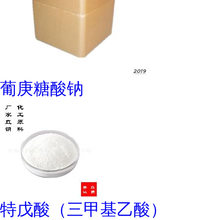
葡庚糖酸钠
特戊酸（三甲基乙酸）