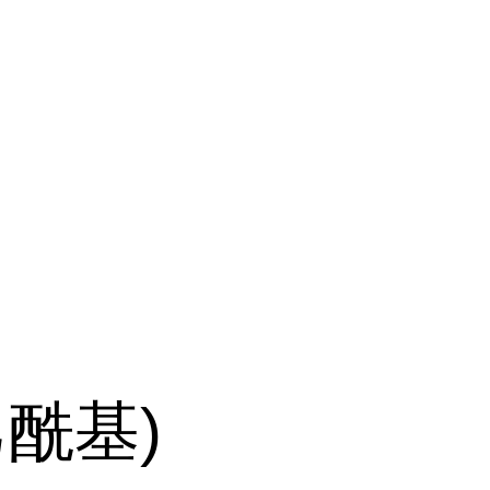
溴乙酰基)