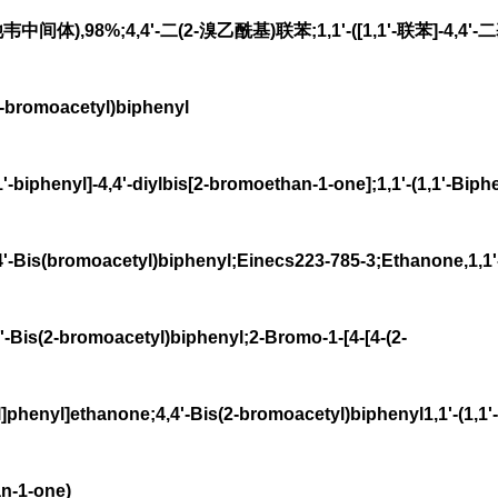
),98%;4,4'-二(2-溴乙酰基)联苯;1,1'-([1,1'-联苯]-4,4'-
bromoacetyl)biphenyl
phenyl]-4,4'-diylbis[2-bromoethan-1-one];1,1'-(1,1'-Bipheny
-Bis(bromoacetyl)biphenyl;Einecs223-785-3;Ethanone,1,1'-(1
4'-Bis(2-bromoacetyl)biphenyl;2-Bromo-1-[4-[4-(2-
phenyl]ethanone;4,4'-Bis(2-bromoacetyl)biphenyl1,1'-(1,1'-
an-1-one)