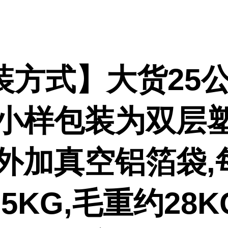
装方式】大货25公
,小样包装为双层
或外加真空铝箔袋,
5KG,毛重约28K