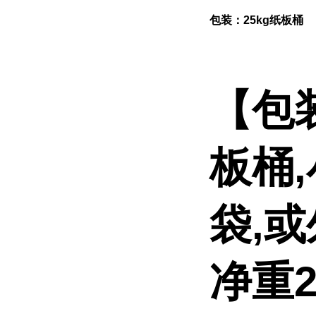
包装：25kg纸板桶
【包
板桶
袋,
净重2