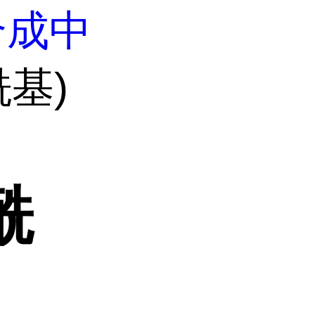
合成中
酰基)
酰