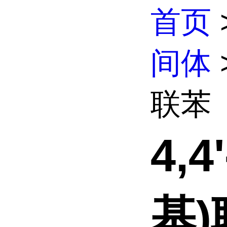
首页
间体
联苯
4,
基)