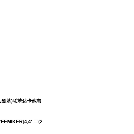
-溴乙酰基)联苯达卡他韦
EMIKER]4,4'-二(2-