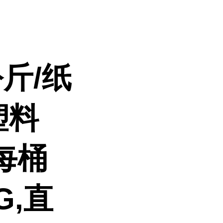
斤/纸
塑料
每桶
G,直