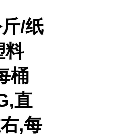
斤/纸
塑料
每桶
G,直
左右,每