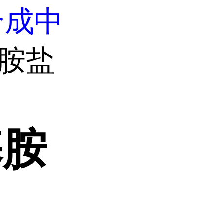
合成中
基胺盐
基胺