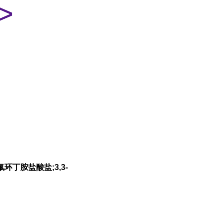
>
氟环丁胺盐酸盐;3,3-