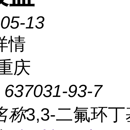
-05-13
详情
重庆
：
637031-93-7
名称
3,3-二氟环