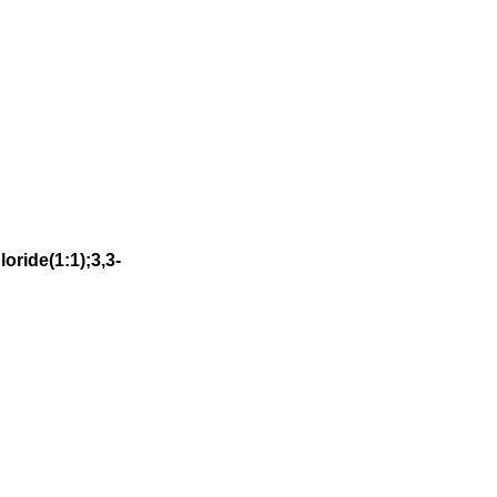
oride(1:1);3,3-