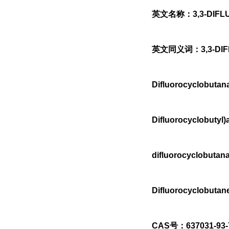
英文名称：3,3-DIFL
英文同义词：3,3-DIFL
Difluorocyclobutana
Difluorocyclobutyl)
difluorocyclobutan
Difluorocyclobutan
CAS号：637031-93-