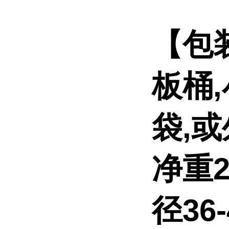
【包
板桶
袋,
净重2
径36