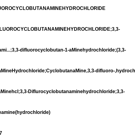
UOROCYCLOBUTANAMINEHYDROCHLORIDE
UOROCYCLOBUTANAMINEHYDROCHLORIDE;3,3-
mi...;3,3-difluorocyclobutan-1-aMinehydrochloride;(3,3-
aMineHydrochloride;CyclobutanaMine,3,3-difluoro-,hydrochl
aMinehcl;3,3-Diflurocyclobutanaminehydrochloride;3,3-
eamine(hydrochloride)
7