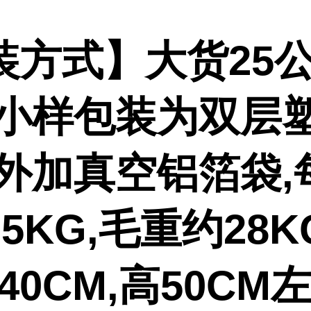
装方式】大货25公
,小样包装为双层
或外加真空铝箔袋,
5KG,毛重约28K
-40CM,高50CM