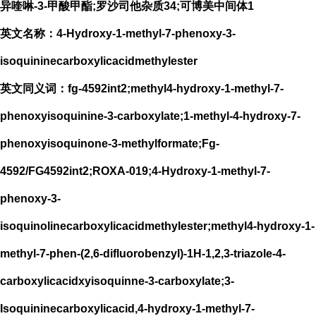
异喹啉-3-甲酸甲酯;罗沙司他杂质34;可博美中间体1
英文名称：4-Hydroxy-1-methyl-7-phenoxy-3-
isoquininecarboxylicacidmethylester
英文同义词：fg-4592int2;methyl4-hydroxy-1-methyl-7-
phenoxyisoquinine-3-carboxylate;1-methyl-4-hydroxy-7-
phenoxyisoquinone-3-methylformate;Fg-
4592/FG4592int2;ROXA-019;4-Hydroxy-1-methyl-7-
phenoxy-3-
isoquinolinecarboxylicacidmethylester;methyl4-hydroxy-1-
methyl-7-phen-(2,6-difluorobenzyl)-1H-1,2,3-triazole-4-
carboxylicacidxyisoquinne-3-carboxylate;3-
Isoquininecarboxylicacid,4-hydroxy-1-methyl-7-