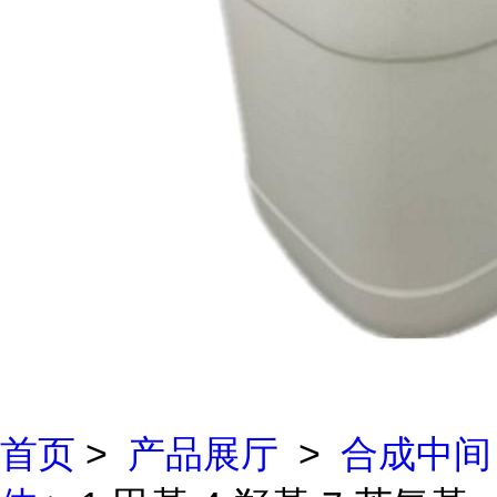
首页
>
产品展厅
>
合成中间