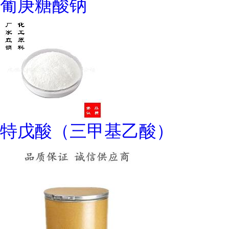
葡庚糖酸钠
特戊酸（三甲基乙酸）