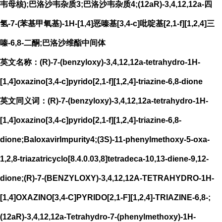
韦母核);巴洛沙韦杂质3;巴洛沙韦杂质4;(12aR)-3,4,12,12a-四
氢-7-(苯基甲氧基)-1H-[1,4]恶嗪基[3,4-c]吡啶基[2,1-f][1,2,4]三
嗪-6,8-二酮;巴洛沙维酯中间体
英文名称：(R)-7-(benzyloxy)-3,4,12,12a-tetrahydro-1H-
[1,4]oxazino[3,4-c]pyrido[2,1-f][1,2,4]-triazine-6,8-dione
英文同义词：(R)-7-(benzyloxy)-3,4,12,12a-tetrahydro-1H-
[1,4]oxazino[3,4-c]pyrido[2,1-f][1,2,4]-triazine-6,8-
dione;BaloxavirImpurity4;(3S)-11-phenylmethoxy-5-oxa-
1,2,8-triazatricyclo[8.4.0.03,8]tetradeca-10,13-diene-9,12-
dione;(R)-7-(BENZYLOXY)-3,4,12,12A-TETRAHYDRO-1H-
[1,4]OXAZINO[3,4-C]PYRIDO[2,1-F][1,2,4]-TRIAZINE-6,8-;
(12aR)-3,4,12,12a-Tetrahydro-7-(phenylmethoxy)-1H-