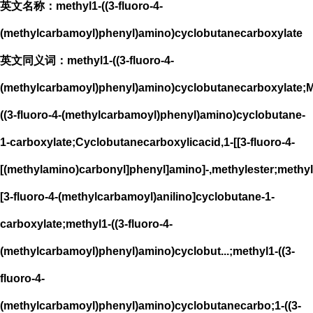
英文名称：methyl1-((3-fluoro-4-
(methylcarbamoyl)phenyl)amino)cyclobutanecarboxylate
英文同义词：methyl1-((3-fluoro-4-
(methylcarbamoyl)phenyl)amino)cyclobutanecarboxylate;M
((3-fluoro-4-(methylcarbamoyl)phenyl)amino)cyclobutane-
1-carboxylate;Cyclobutanecarboxylicacid,1-[[3-fluoro-4-
[(methylamino)carbonyl]phenyl]amino]-,methylester;methyl
[3-fluoro-4-(methylcarbamoyl)anilino]cyclobutane-1-
carboxylate;methyl1-((3-fluoro-4-
(methylcarbamoyl)phenyl)amino)cyclobut...;methyl1-((3-
fluoro-4-
(methylcarbamoyl)phenyl)amino)cyclobutanecarbo;1-((3-