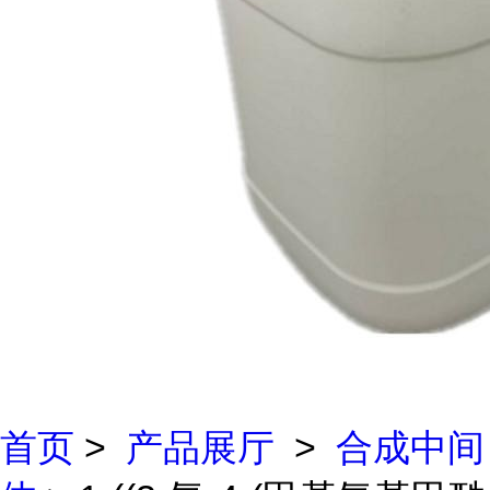
首页
>
产品展厅
>
合成中间