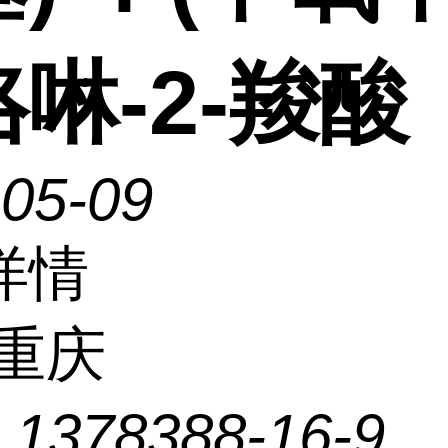
啉-2-羧酸
-05-09
详情
重庆
：
1378388-16-9