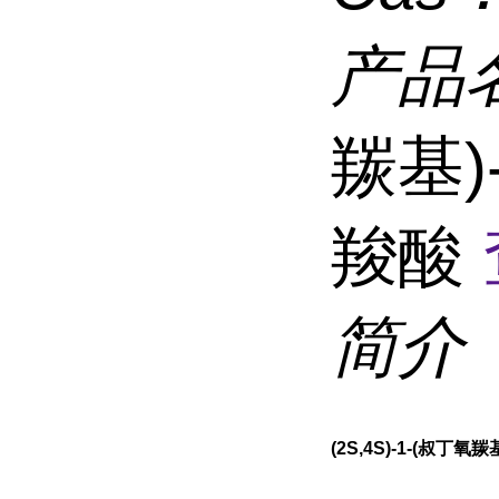
产品
羰基)
羧酸
简介
(2S,4S)-1-(叔丁氧