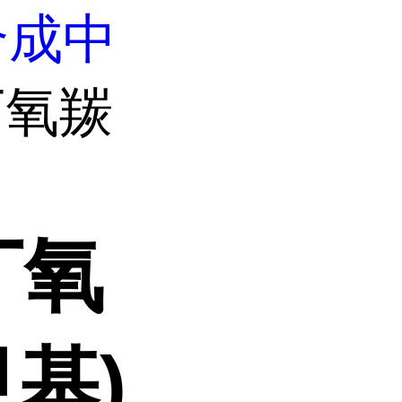
合成中
叔丁氧羰
叔丁氧
甲基)