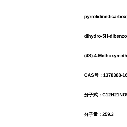
pyrrolidinedicarbox
dihydro-5H-dibenzo
(4S)-4-Methoxymethy
CAS号：1378388-16
分子式：C12H21NO
分子量：259.3