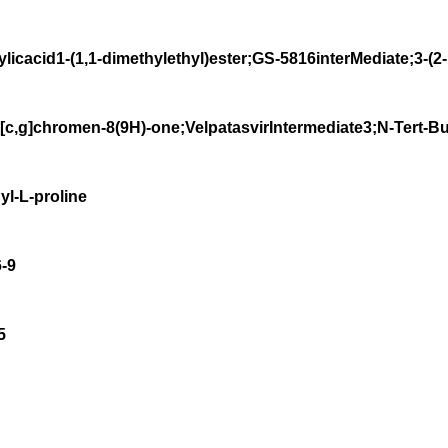
ylicacid1-(1,1-dimethylethyl)ester;GS-5816interMediate;3-(2
[c,g]chromen-8(9H)-one;VelpatasvirIntermediate3;N-Tert-B
l-L-proline
-9
5