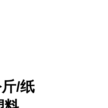
斤/纸
塑料