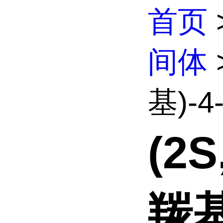
首页
间体
基)-4-
(2
羰基