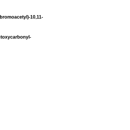
-bromoacetyl)-10,11-
utoxycarbonyl-