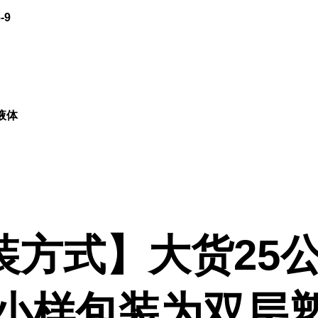
-9
液体
装方式】大货25公
,小样包装为双层