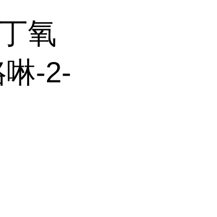
(叔丁氧
啉-2-