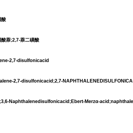
磺酸
酸萘;2,7-萘二磺酸
-2,7-disulfonicacid
e-2,7-disulfonicacid;2,7-NAPHTHALENEDISULFONICAC
;3,6-Naphthalenedisulfonicacid;Ebert-Merzα-acid;naphthale