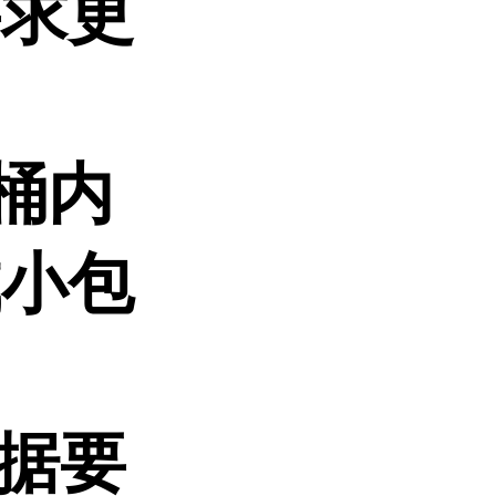
要求更
.桶内
成小包
根据要