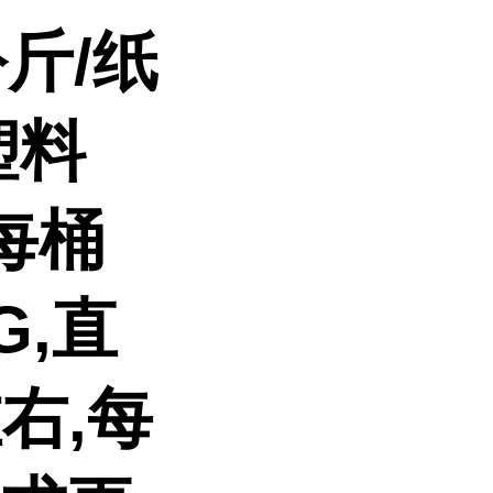
斤/纸
塑料
每桶
G,直
左右,每