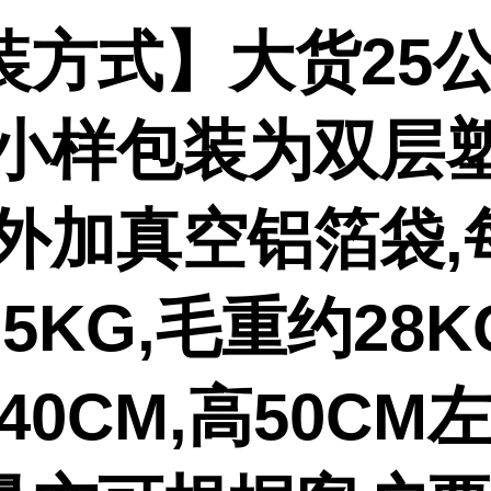
装方式】大货25公
,小样包装为双层
或外加真空铝箔袋,
5KG,毛重约28K
-40CM,高50CM