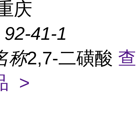
重庆
：
92-41-1
名称
2,7-二磺酸
 >