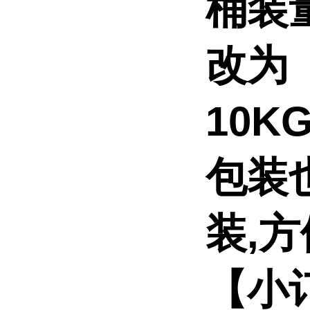
桶装
改为
10K
包装
装,方
【小订