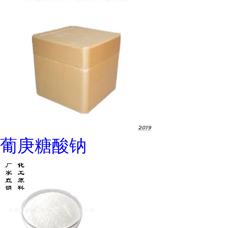
葡庚糖酸钠