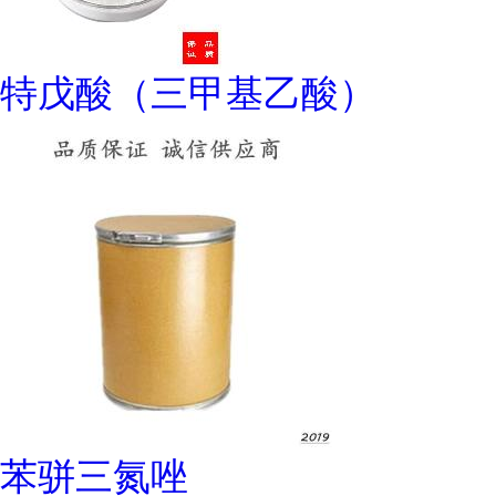
特戊酸（三甲基乙酸）
苯骈三氮唑