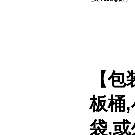
【包
板桶
袋,