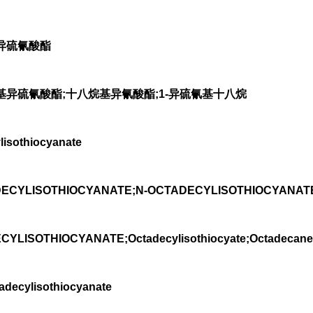
异硫氰酸酯
异硫氰酸酯;十八烷基异氰酸酯;1-异硫氰基十八烷
sothiocyanate
LISOTHIOCYANATE;N-OCTADECYLISOTHIOCYANATE;1-
CYLISOTHIOCYANATE;Octadecylisothiocyate;Octadecane
tadecylisothiocyanate