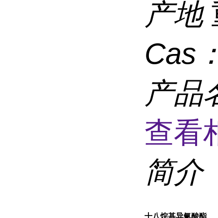
产地
Cas
产品
查看
简介
十八烷基异氰酸酯