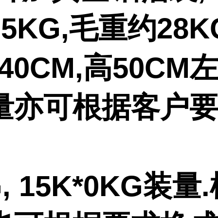
5KG,毛重约28K
-40CM,高50CM
量亦可根据客户
G, 15K*0KG装量