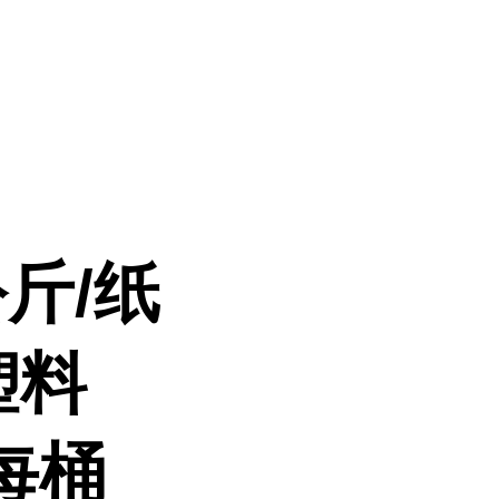
斤/纸
塑料
每桶