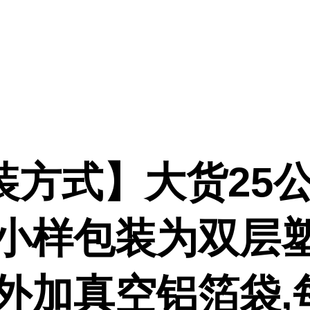
装方式】大货25公
,小样包装为双层
或外加真空铝箔袋,