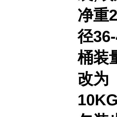
净重2
径36
桶装
改为
10K