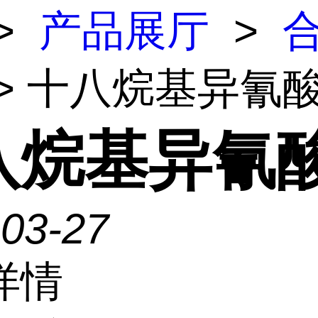
>
产品展厅
>
> 十八烷基异氰
八烷基异氰
-03-27
详情