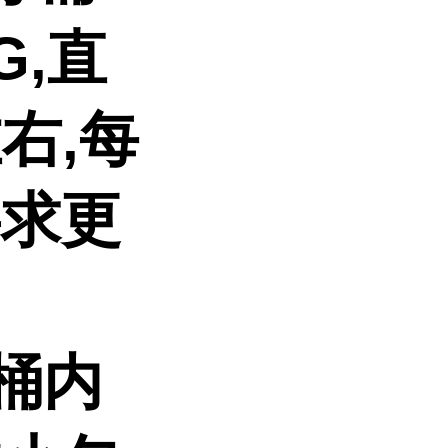
G,直
左右,每
要求更
.桶内