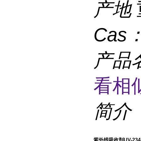
产地
Cas
产品
看相
简介
紫外线吸收剂UV-234