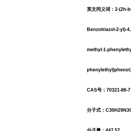
英文同义词：2-(2h-benzot
Benzotriazol-2-yl)-4
methyl-1-phenylethy
phenylethyl)pheno
CAS号：70321-86-7
分子式：C30H29N3
分子量：447.57