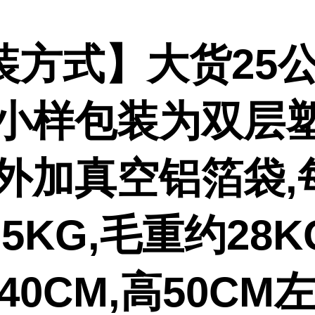
装方式】大货25公
,小样包装为双层
或外加真空铝箔袋,
5KG,毛重约28K
-40CM,高50CM