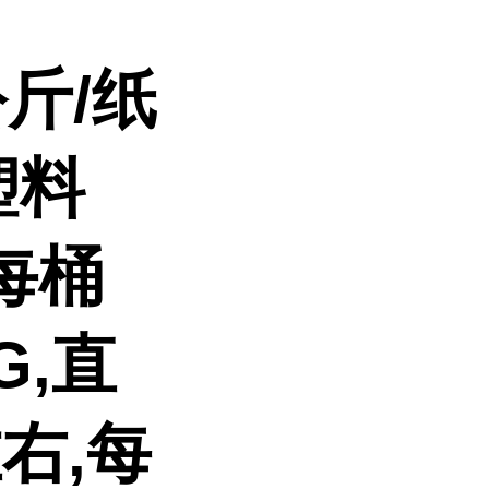
斤/纸
塑料
每桶
G,直
左右,每