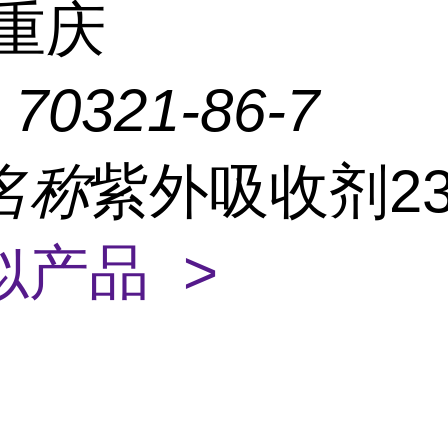
重庆
：
70321-86-7
名称
紫外吸收剂2
似产品 >