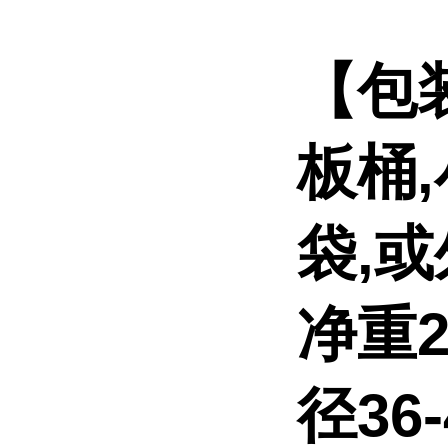
【包
板桶
袋,
净重2
径36