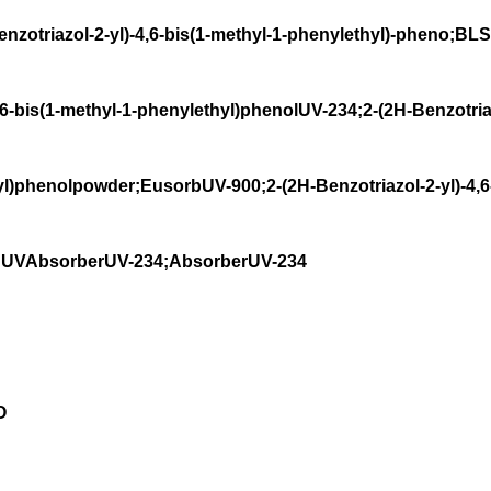
riazol-2-yl)-4,6-bis(1-methyl-1-phenylethyl)-pheno;BLS
,6-bis(1-methyl-1-phenylethyl)phenolUV-234;2-(2H-Benzotriazo
l)phenolpowder;EusorbUV-900;2-(2H-Benzotriazol-2-yl)-4,6-
l;UVAbsorberUV-234;AbsorberUV-234
O