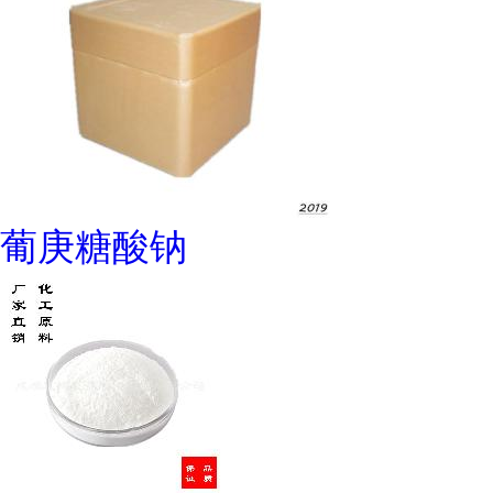
葡庚糖酸钠