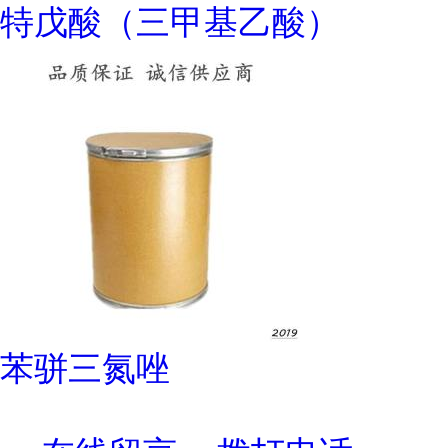
特戊酸（三甲基乙酸）
苯骈三氮唑