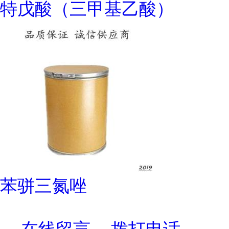
特戊酸（三甲基乙酸）
苯骈三氮唑