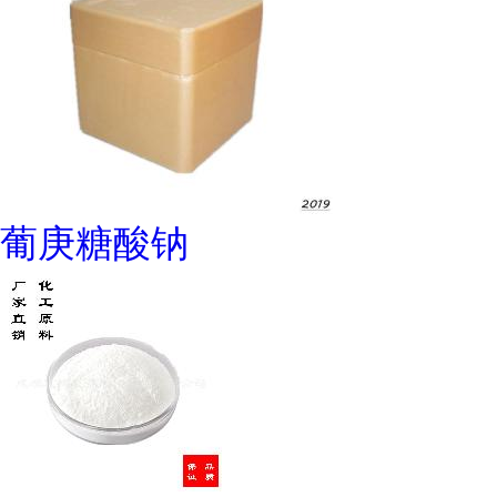
葡庚糖酸钠