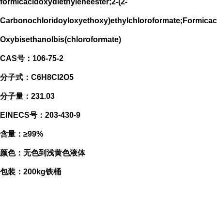
formicacidoxydiethyleneester;2-(2-
Carbonochloridoyloxyethoxy)ethylchloroformate;Formicacid,
Oxybisethanolbis(chloroformate)
CAS号：106-75-2
分子式：C6H8Cl2O5
分子量：231.03
EINECS号：203-430-9
含量：≥99%
颜色：无色到浅黄色液体
包装：200kg铁桶