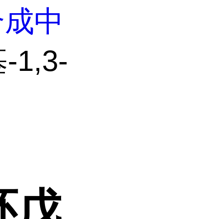
合成中
1,3-
环戊