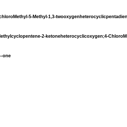
-chloroMethyl-5-Methyl-1,3-twooxygenheterocyclicpentadiene
ethylcyclopentene-2-ketoneheterocyclicoxygen;4-ChloroMet
2–one