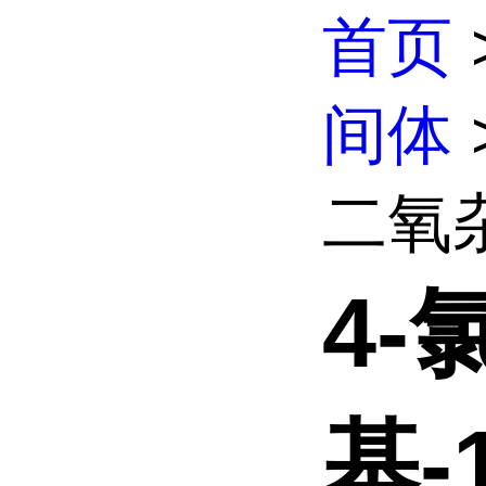
首页
间体
二氧杂
4-
基-