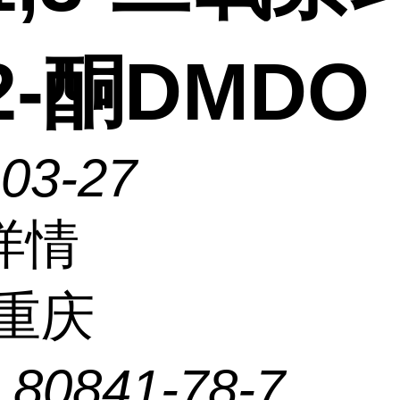
2-酮DMDO
-03-27
详情
重庆
：
80841-78-7