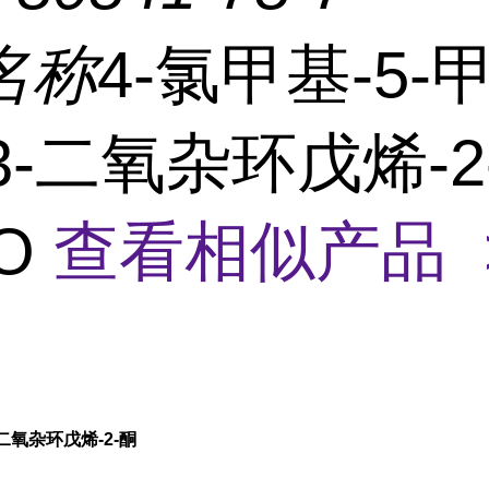
名称
4-氯甲基-5-
,3-二氧杂环戊烯-2
O
查看相似产品 
3-二氧杂环戊烯-2-酮