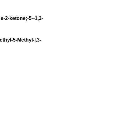
-2-ketone;-5--1,3-
hyl-5-Methyl-l,3-