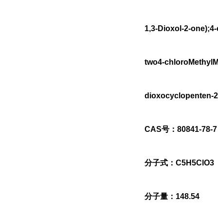
1,3-Dioxol-2-one);4
two4-chloroMethylM
dioxocyclopenten-
CAS号：80841-78-7
分子式：C5H5ClO3
分子量：148.54