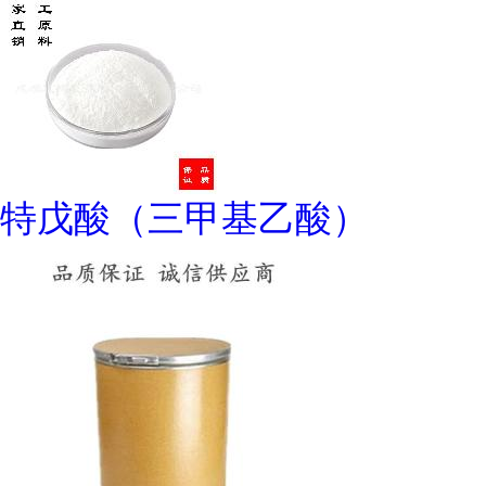
特戊酸（三甲基乙酸）