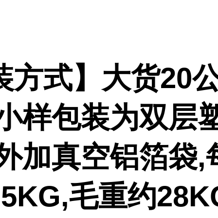
装方式】大货20公
,小样包装为双层
或外加真空铝箔袋,
5KG,毛重约28K