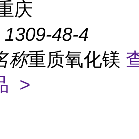
重庆
：
1309-48-4
名称
重质氧化镁
 >