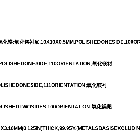
氧化镁衬底,10X10X0.5MM,POLISHEDONESIDE,100OR
,POLISHEDONESIDE,110ORIENTATION;氧化镁衬
OLISHEDONESIDE,111ORIENTATION;氧化镁衬
POLISHEDTWOSIDES,100ORIENTATION;氧化镁靶
DIAX3.18MM(0.125IN)THICK,99.95%(METALSBASISEXCLU