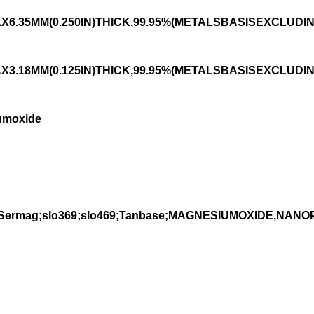
DIAX6.35MM(0.250IN)THICK,99.95%(METALSBASISEXCLU
IAX3.18MM(0.125IN)THICK,99.95%(METALSBASISEXCLUDI
moxide
a;Sermag;slo369;slo469;Tanbase;MAGNESIUMOXIDE,N