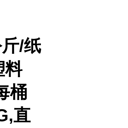
斤/纸
塑料
每桶
G,直