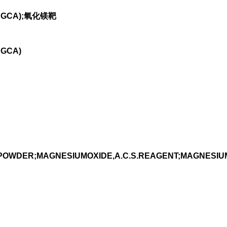
DINGCA);氧化镁靶
NGCA)
ANOPOWDER;MAGNESIUMOXIDE,A.C.S.REAGENT;MAGNESIU