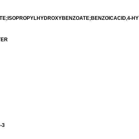
E;ISOPROPYLHYDROXYBENZOATE;BENZOICACID,4-HYD
TER
-3