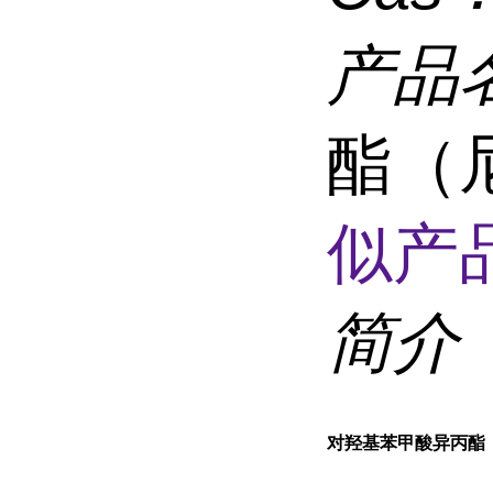
产品
酯（
似产品
简介
对羟基苯甲酸异丙酯