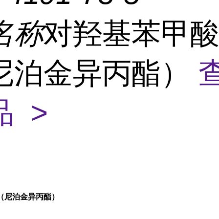
名称
对羟基苯甲
尼泊金异丙酯）
 >
（尼泊金异丙酯）