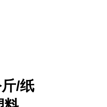
斤/纸
塑料