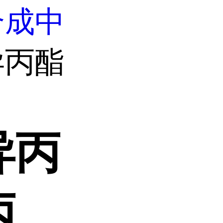
合成中
异丙酯
异丙
丙