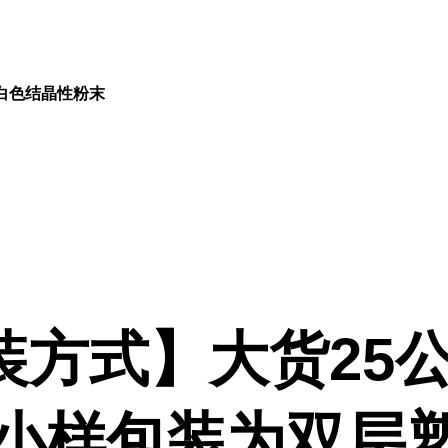
白色结晶性粉末
装方式】大货25公
,小样包装为双层