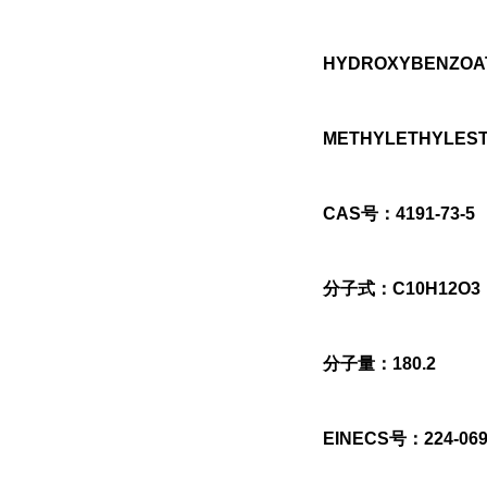
HYDROXYBENZOAT
METHYLETHYLES
CAS号：4191-73-5
分子式：C10H12O3
分子量：180.2
EINECS号：224-069