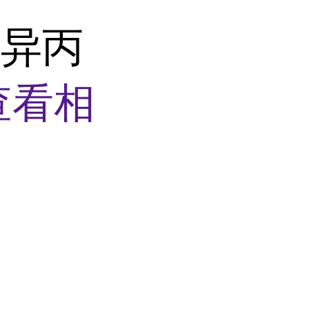
酸异丙
查看相