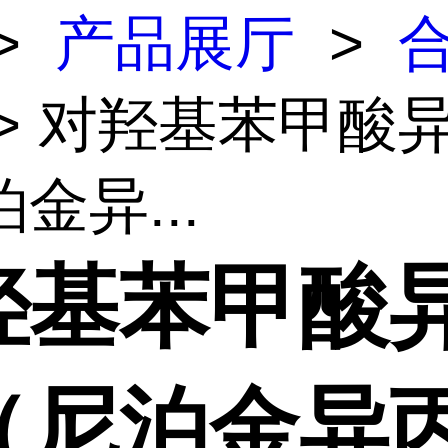
>
产品展厅
>
> 对羟基苯甲酸
金异...
羟基苯甲酸
（尼泊金异