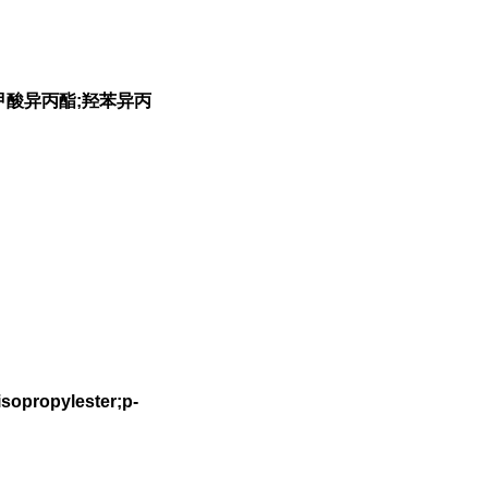
甲酸异丙酯;羟苯异丙
isopropylester;p-