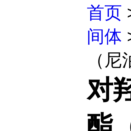
首页
间体
（尼泊
对
酯