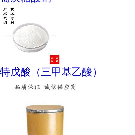
特戊酸（三甲基乙酸）