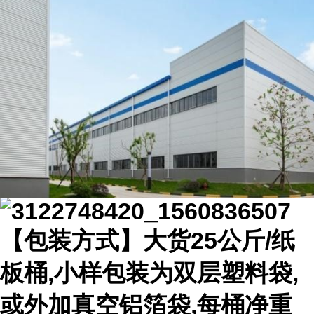
【包装方式】大货25公斤/纸
板桶,小样包装为双层塑料袋,
或外加真空铝箔袋,每桶净重