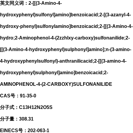
英文同义词：2-[[(3-Amino-4-
hydroxyphenyl)sulfonyl]amino]benzoicacid;2-[(3-azanyl-4-
hydroxy-phenyl)sulfonylamino]benzoicacid;2-[[(3-Amino-4-
hydro;2-Aminophenol-4-(2zzhlxy-carboxy)sulfonanilide;2-
[[(3-Amino-4-hydroxyphenyl)sulphonyl]amino];n-(3-amino-
4-hydroxyphenylsulfonyl)-anthranilicacid;2-[[(3-amino-4-
hydroxyphenyl)sulphonyl]amino]benzoicacid;2-
AMINOPHENOL-4-(2-CARBOXY)SULFONANILIDE
CAS号：91-35-0
分子式：C13H12N2O5S
分子量：308.31
EINECS号：202-063-1