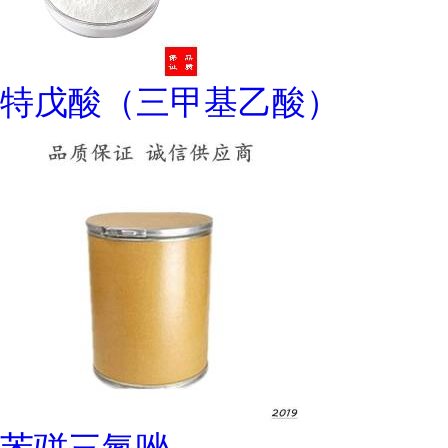
特戊酸（三甲基乙酸）