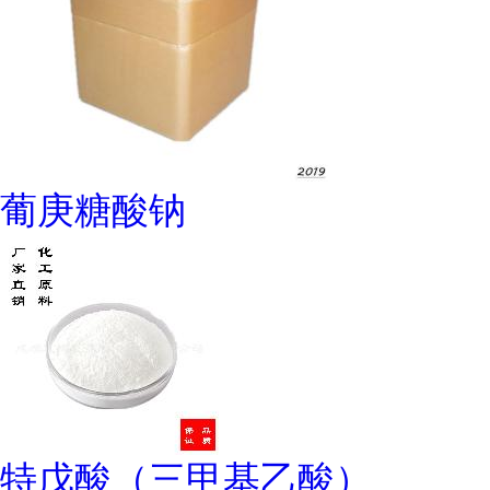
葡庚糖酸钠
特戊酸（三甲基乙酸）