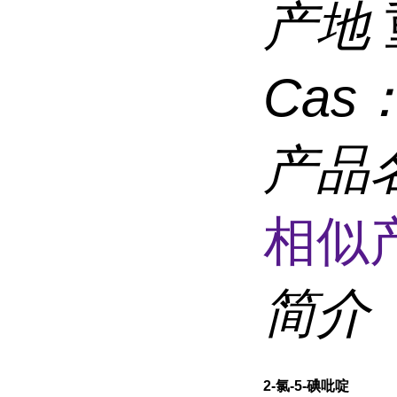
产地
Cas
产品
相似
简介
2-氯-5-碘吡啶