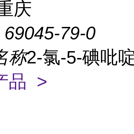
重庆
：
69045-79-0
名称
2-氯-5-碘吡
产品 >