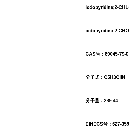
iodopyridine;2-CH
iodopyridine;2-CHO
CAS号：69045-79-0
分子式：C5H3ClIN
分子量：239.44
EINECS号：627-359