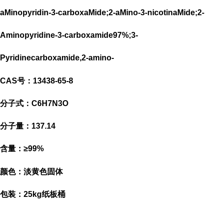
aMinopyridin-3-carboxaMide;2-aMino-3-nicotinaMide;2-
Aminopyridine-3-carboxamide97%;3-
Pyridinecarboxamide,2-amino-
CAS号：13438-65-8
分子式：C6H7N3O
分子量：137.14
含量：≥99%
颜色：淡黄色固体
包装：25kg纸板桶