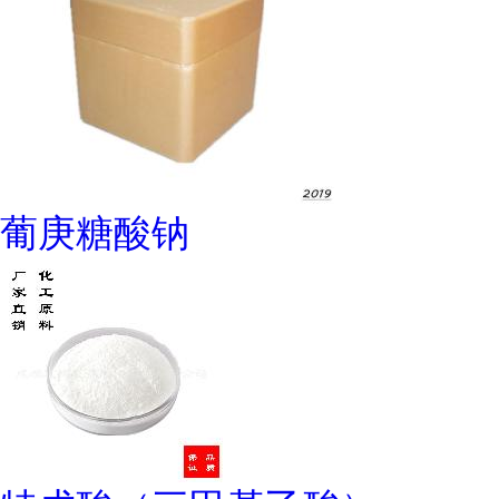
葡庚糖酸钠