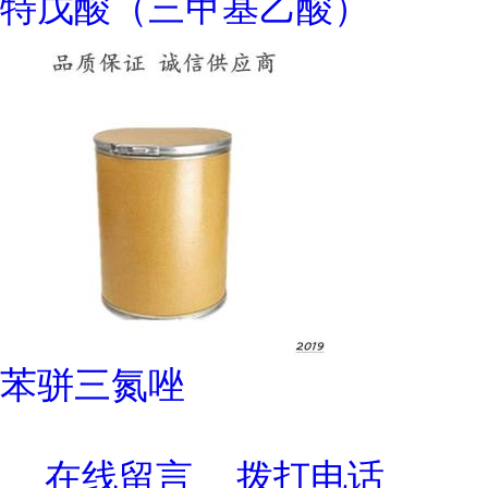
特戊酸（三甲基乙酸）
苯骈三氮唑
在线留言
拨打电话