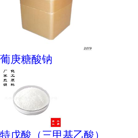
葡庚糖酸钠
特戊酸（三甲基乙酸）