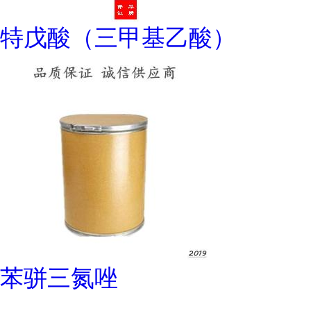
特戊酸（三甲基乙酸）
苯骈三氮唑