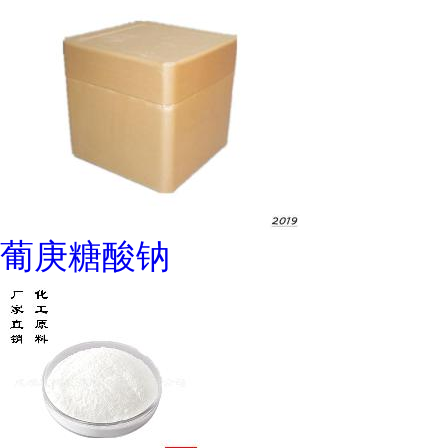
葡庚糖酸钠