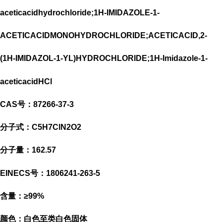
aceticacidhydrochloride;1H-IMIDAZOLE-1-
ACETICACIDMONOHYDROCHLORIDE;ACETICACID,2-
(1H-IMIDAZOL-1-YL)HYDROCHLORIDE;1H-Imidazole-1-
aceticacidHCl
CAS号：87266-37-3
分子式：C5H7ClN2O2
分子量：162.57
EINECS号：1806241-263-5
含量：≥99%
颜色：白色至类白色固体