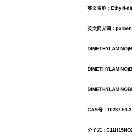
英文名称：Ethyl4-dim
英文同义词：parbenat
DIMETHYLAMINO)B
DIMETHYLAMINO)
DIMETHYLAMINOB
CAS号：10287-53-3
分子式：C11H15NO