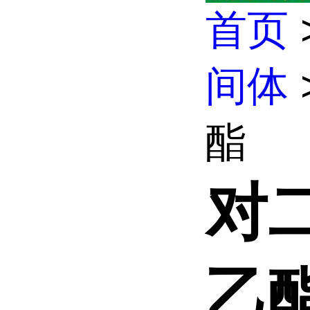
首页
间体
酯
对
乙