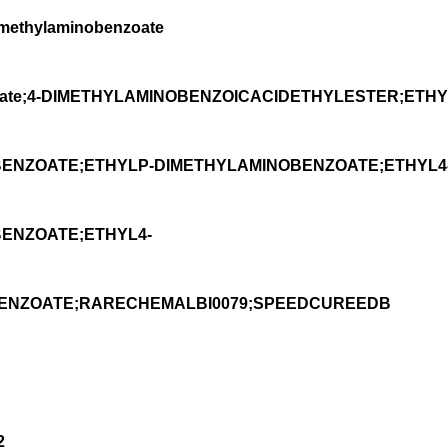
ethylaminobenzoate
e;4-DIMETHYLAMINOBENZOICACIDETHYLESTER;ETHYL
ENZOATE;ETHYLP-DIMETHYLAMINOBENZOATE;ETHYL4-
BENZOATE;ETHYL4-
ENZOATE;RARECHEMALBI0079;SPEEDCUREEDB
2