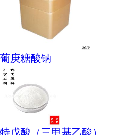
葡庚糖酸钠
特戊酸（三甲基乙酸）