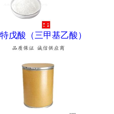
特戊酸（三甲基乙酸）