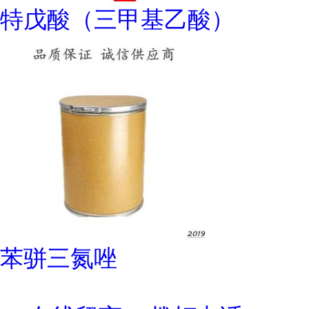
特戊酸（三甲基乙酸）
苯骈三氮唑