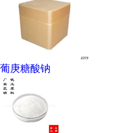
葡庚糖酸钠