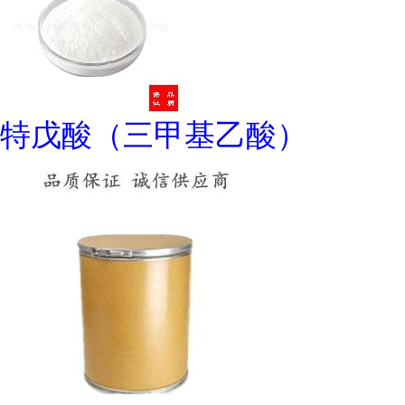
特戊酸（三甲基乙酸）