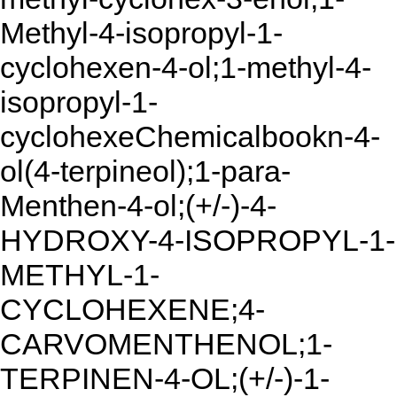
Methyl-4-isopropyl-1-
cyclohexen-4-ol;1-methyl-4-
isopropyl-1-
cyclohexeChemicalbookn-4-
ol(4-terpineol);1-para-
Menthen-4-ol;(+/-)-4-
HYDROXY-4-ISOPROPYL-1-
METHYL-1-
CYCLOHEXENE;4-
CARVOMENTHENOL;1-
TERPINEN-4-OL;(+/-)-1-